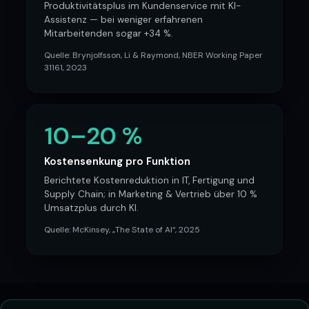
Produktivitätsplus im Kundenservice mit KI-
Assistenz — bei weniger erfahrenen
Mitarbeitenden sogar +34 %.
Quelle:
Brynjolfsson, Li & Raymond, NBER Working Paper
31161, 2023
10–20 %
Kostensenkung pro Funktion
Berichtete Kostenreduktion in IT, Fertigung und
Supply Chain; in Marketing & Vertrieb über 10 %
Umsatzplus durch KI.
WORKFLOW-AUTOMATION
●
HANNOVER
Quelle:
McKinsey, „The State of AI“, 2025
& KI
©
2026
8THSENSE · ALLE RECHTE
VORBEHALTEN