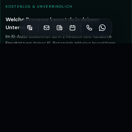
KOSTENLOS & UNVERBINDLICH
Welche Prozesse kannst du in deinem
Unternehmen automatisieren?
Im KI-Audit bekommst du in 2 Minuten eine fundierte
Einschätzung deines KI-Potenzials inklusive Investitions-
Richtwert — speziell für mittelständische Unternehmen aus
der Region Hannover.
KI-Audit starten →
Termin buchen
SO ARBEITEN WIR
8THSENS
In drei Schritten zur
automatisierten Lösung