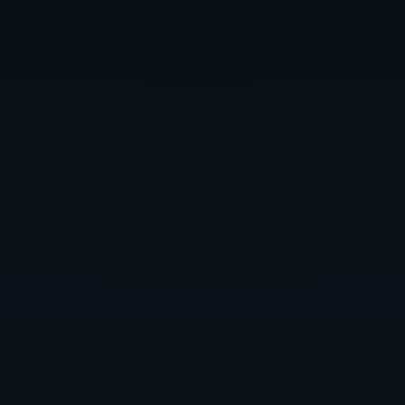
Kontakt
KI-Automation
KI Agentur Hannover
News
Impressum
Datenschutz
Cookie-Einstellungen
Kundenportal
LinkedIn