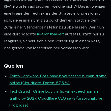
Bereit, Prozesse zu
KI-Antworten auftauchen, welche nicht? Das ist weniger
eine Frage der Technik als der Strategie, und es lohnt
automatisieren?
sich, sie einmal richtig zu durchdenken, statt sie dem
Zufall einer Standardeinstellung zu überlassen. Wer früh
eine durchdachte
KI-Sichtbarkeit
aufsetzt, statt nur zu
reagieren, sichert sich einen Vorsprung in einem Netz,
AI-Audit starten
das gerade von Maschinen neu vermessen wird.
Termin buchen
Quellen
PROZESSE 
✦
KI FÜR DEN MITTELSTAND
Tom’s Hardware: Bots have now passed human traffic
✦
ION
online (Cloudflare-Daten, 57,5 %)
Kontakt
KI-Automation
TechCrunch: Online bot traffic will exceed human
traffic by 2027, Cloudflare CEO says (ursprüngliche
KI Agentur Hannover
News
Prognose)