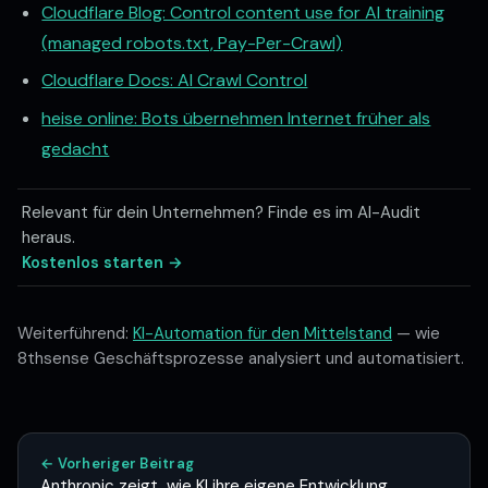
Impressum
Datenschutz
Cloudflare Blog: Control content use for AI training
(managed robots.txt, Pay-Per-Crawl)
Cookie-Einstellungen
Cloudflare Docs: AI Crawl Control
Kundenportal
LinkedIn
heise online: Bots übernehmen Internet früher als
gedacht
Relevant für dein Unternehmen? Finde es im AI-Audit
heraus.
Kostenlos starten →
Weiterführend:
KI-Automation für den Mittelstand
— wie
8thsense Geschäftsprozesse analysiert und automatisiert.
← Vorheriger Beitrag
Anthropic zeigt, wie KI ihre eigene Entwicklung