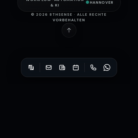
●
HANNOVER
& KI
©
2026
8THSENSE · ALLE RECHTE
VORBEHALTEN