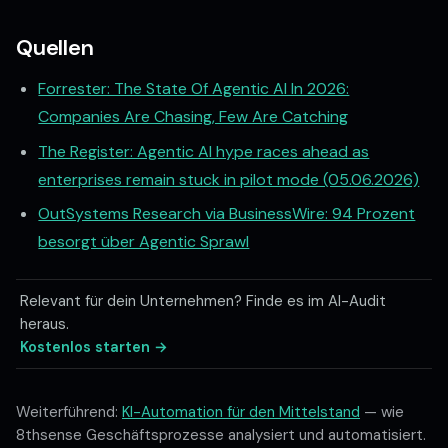
AI-Audit starten
Quellen
Termin buchen
Forrester: The State Of Agentic AI In 2026:
Companies Are Chasing, Few Are Catching
PROZESSE 
✦
KI FÜR DEN MITTELSTAND
✦
ION
The Register: Agentic AI hype races ahead as
enterprises remain stuck in pilot mode (05.06.2026)
Kontakt
KI-Automation
OutSystems Research via BusinessWire: 94 Prozent
KI Agentur Hannover
News
besorgt über Agentic Sprawl
Impressum
Datenschutz
Relevant für dein Unternehmen? Finde es im AI-Audit
heraus.
Cookie-Einstellungen
Kostenlos starten →
Kundenportal
LinkedIn
Weiterführend:
KI-Automation für den Mittelstand
— wie
8thsense Geschäftsprozesse analysiert und automatisiert.