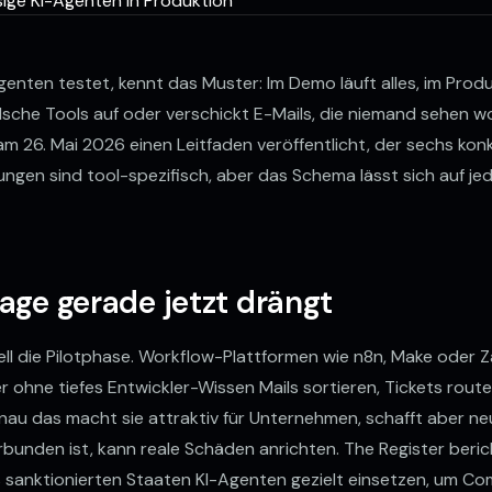
enten testet, kennt das Muster: Im Demo läuft alles, im Produk
alsche Tools auf oder verschickt E-Mails, die niemand sehen w
m 26. Mai 2026 einen Leitfaden veröffentlicht, der sechs kon
ungen sind tool-spezifisch, aber das Schema lässt sich auf j
age gerade jetzt drängt
ll die Pilotphase. Workflow-Plattformen wie n8n, Make oder Za
er ohne tiefes Entwickler-Wissen Mails sortieren, Tickets ro
nau das macht sie attraktiv für Unternehmen, schafft aber neu
rbunden ist, kann reale Schäden anrichten. The Register beri
 sanktionierten Staaten KI-Agenten gezielt einsetzen, um Co