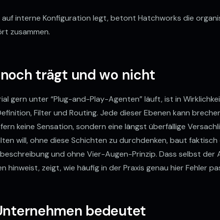
uf interne Konfiguration legt, betont Hatchworks die organis
ört zusammen.
MESSBARE ERGEBNISSE
✦
E DIGITALISIEREN
noch trägt und wo nicht
l gern unter “Plug-and-Play-Agenten” läuft, ist in Wirklichkei
KI Agentur Hannover
News
Impressum
Datensc
finition, Filter und Routing. Jede dieser Ebenen kann brechen
Kundenportal
LinkedIn
ofern keine Sensation, sondern eine längst überfällige Versach
ten will, ohne diese Schichten zu durchdenken, baut faktisch
nbeschreibung und ohne Vier-Augen-Prinzip. Dass selbst der 
n hinweist, zeigt, wie häufig in der Praxis genau hier Fehler pa
 Unternehmen bedeutet