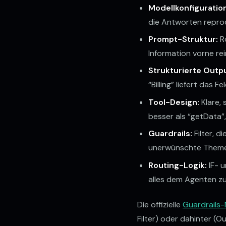
Modellkonfiguratio
die Antworten reprod
Prompt-Struktur:
Ro
Information vorne re
Strukturierte Outp
“Billing” liefert das
Tool-Design:
Klare,
besser als “getData”,
Guardrails:
Filter, 
unerwünschte Theme
Routing-Logik:
IF- u
alles dem Agenten zu
Die offizielle
Guardrails
Filter) oder dahinter (O