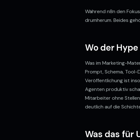
Während n8n den Fokus a
drumherum. Beides geh
PROZESS
Wo der Hype 
✦
KI FÜR DEN MITTELSTAND
✦
ATION
Was im Marketing-Materia
Kontakt
KI-Automation
Prompt, Schema, Tool-De
Veröffentlichung ist ins
Agenten produktiv schal
Mitarbeiter ohne Stelle
deutlich auf die Schichte
Was das für