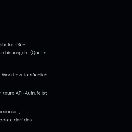
ste für n8n-
n hinausgeht (Quelle:
e Workflow tatsächlich
 teure API-Aufrufe ist
sioniert,
Update darf das