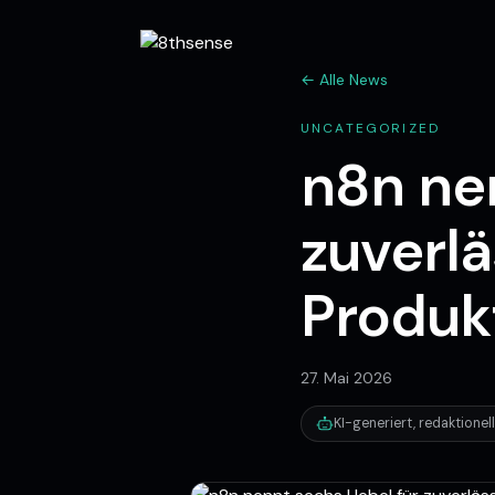
← Alle News
UNCATEGORIZED
n8n ne
zuverlä
Produk
27. Mai 2026
KI-generiert, redaktione