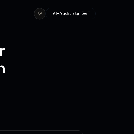
AI-Audit starten
r
n