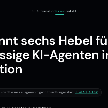
KI-Automation
News
Kontakt
nnt sechs Hebel fü
ssige KI-Agenten i
tion
ll von 8thsense ausgewählt, geprüft und freigegeben.
EU AI Act, Art. 50