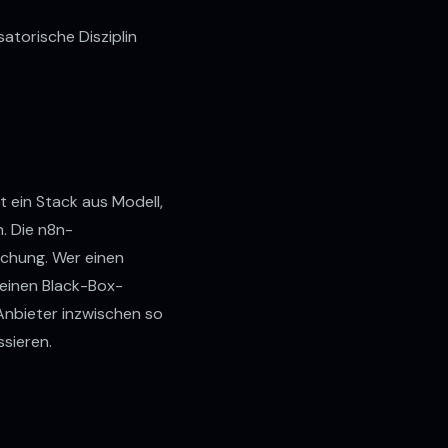
atorische Disziplin
KI FÜR D
✦
WORKFLOW-AUTOMATION
✦
t ein Stack aus Modell,
hutz
Cookie-Einstellungen
. Die n8n-
lichung. Wer einen
 einen Black-Box-
Anbieter inzwischen so
ssieren.