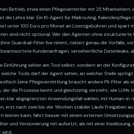
hen Betrieb, etwa einen Pflegevermittler mit 25 Mitarbeitern,
ist die Lehre klar: Ein KI-Agent für Mailrouting, Kalenderpflege
meist unter 100 Euro pro Monat an Lizenzgebühren und spart m
ten sind nicht optional. Wer den Agenten ohne strukturierte
hne Guardrail-Filter live nimmt, riskiert genau die Vorfälle, vo
 beantwortete Kundenanfragen, versehentliche Datenleaks, a
die Einführung selten am Tool selbst, sondern an der Konfigur
welche Tools darf der Agent sehen, an welcher Stelle springt
zifisch (eine Pflegevermittlung braucht andere PII-Filter als
der die Prozesse kennt und gleichzeitig versteht, wie LLMs tic
Einen klar abgegrenzten Anwendungsfall wählen, mit Human-in
n, erst nach zwei bis vier Wochen stabiler Läufe Freigaben au
tern leisten kann, fährt besser mit einem externen Umsetzungsp
ter und Versionierung mit aufsetzt, als mit einer Insellösung,
 wird.