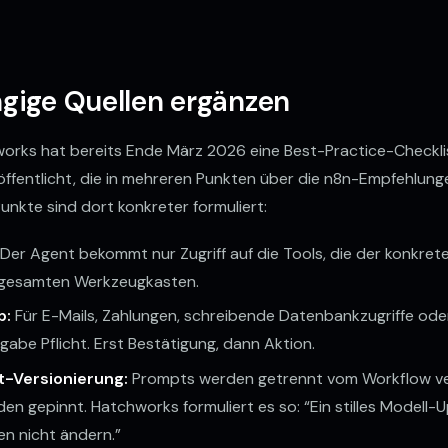
ige Quellen ergänzen
orks hat bereits Ende März 2026 eine Best-Practice-Checkli
ffentlicht, die in mehreren Punkten über die n8n-Empfehlunge
 Punkte sind dort konkreter formuliert:
Der Agent bekommt nur Zugriff auf die Tools, die der konkret
n gesamten Werkzeugkasten.
p:
Für E-Mails, Zahlungen, schreibende Datenbankzugriffe oder
gabe Pflicht. Erst Bestätigung, dann Aktion.
t-Versionierung:
Prompts werden getrennt vom Workflow ver
en gepinnt. Hatchworks formuliert es so: “Ein stilles Modell-
n nicht ändern.”