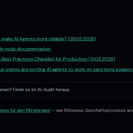
 I make AI Agents more reliable? (26.05.2026)
ails node documentation
Best Practices Checklist for Production (31.03.2026)
ue states are putting AI agents to work on sanctions evasion
hmen? Finde es im AI-Audit heraus.
tion für den Mittelstand
— wie 8thsense Geschäftsprozesse ana