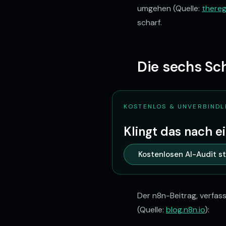
umgehen (Quelle:
thereg
scharf.
Die sechs Sch
KOSTENLOS & UNVERBINDL
Klingt das nach 
Kostenlosen AI-Audit s
Der n8n-Beitrag, verfass
(Quelle:
blog.n8n.io
):