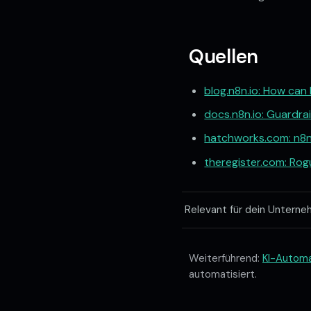
Quellen
blog.n8n.io: How can
docs.n8n.io: Guardr
hatchworks.com: n8n 
theregister.com: Rog
Relevant für dein Unterne
Weiterführend:
KI-Automa
automatisiert.