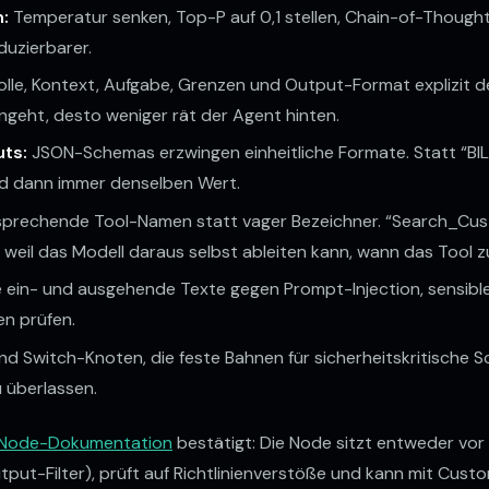
n:
Temperatur senken, Top-P auf 0,1 stellen, Chain-of-Thought
uzierbarer.
lle, Kontext, Aufgabe, Grenzen und Output-Format explizit de
ingeht, desto weniger rät der Agent hinten.
uts:
JSON-Schemas erzwingen einheitliche Formate. Statt “BILLI
 Feld dann immer denselben Wert.
 sprechende Tool-Namen statt vager Bezeichner. “Search_Cus
 weil das Modell daraus selbst ableiten kann, wann das Tool zu
die ein- und ausgehende Texte gegen Prompt-Injection, sensib
n prüfen.
nd Switch-Knoten, die feste Bahnen für sicherheitskritische S
 überlassen.
-Node-Dokumentation
bestätigt: Die Node sitzt entweder vor
utput-Filter), prüft auf Richtlinienverstöße und kann mit Cus